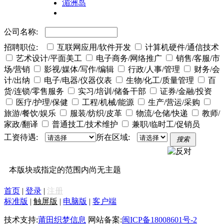
湄洲岛
公司名称:
招聘职位:
互联网应用/软件开发
计算机硬件/通信技术
艺术设计/平面美工
电子商务/网络推广
销售/客服/市
场/营销
影视/媒体/写作/编辑
行政/人事/管理
财务/会
计/出纳
电子/电器/仪器仪表
生物/化工/质量管理
百
货/连锁/零售服务
实习/培训/储备干部
证券/金融/投资
医疗/护理/保健
工程/机械/能源
生产/营运/采购
旅游/餐饮/娱乐
服装/纺织/皮革
物流/仓储/快递
教师/
家政/翻译
普通技工/技术维护
兼职/临时工/促销员
工资待遇:
所在区域:
搜索
本版块或指定的范围内尚无主题
首页
|
登录
|
注册
标准版
|
触屏版
|
电脑版
|
客户端
技术支持:
莆田织梦信息
网站备案:
闽ICP备18008601号-2