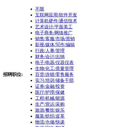
不限
互联网应用/软件开发
计算机硬件/通信技术
艺术设计/平面美工
电子商务/网络推广
销售/客服/市场/营销
影视/媒体/写作/编辑
行政/人事/管理
财务/会计/出纳
电子/电器/仪器仪表
生物/化工/质量管理
招聘职位:
百货/连锁/零售服务
实习/培训/储备干部
证券/金融/投资
医疗/护理/保健
工程/机械/能源
生产/营运/采购
旅游/餐饮/娱乐
服装/纺织/皮革
物流/仓储/快递