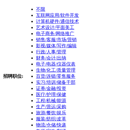
不限
互联网应用/软件开发
计算机硬件/通信技术
艺术设计/平面美工
电子商务/网络推广
销售/客服/市场/营销
影视/媒体/写作/编辑
行政/人事/管理
财务/会计/出纳
电子/电器/仪器仪表
生物/化工/质量管理
招聘职位:
百货/连锁/零售服务
实习/培训/储备干部
证券/金融/投资
医疗/护理/保健
工程/机械/能源
生产/营运/采购
旅游/餐饮/娱乐
服装/纺织/皮革
物流/仓储/快递