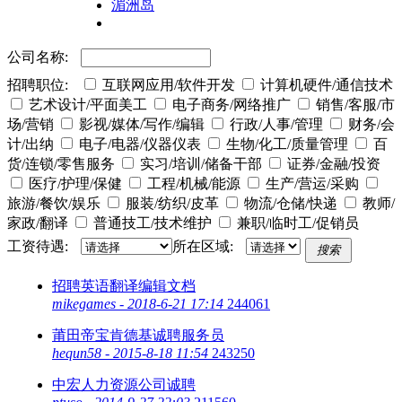
湄洲岛
公司名称:
招聘职位:
互联网应用/软件开发
计算机硬件/通信技术
艺术设计/平面美工
电子商务/网络推广
销售/客服/市
场/营销
影视/媒体/写作/编辑
行政/人事/管理
财务/会
计/出纳
电子/电器/仪器仪表
生物/化工/质量管理
百
货/连锁/零售服务
实习/培训/储备干部
证券/金融/投资
医疗/护理/保健
工程/机械/能源
生产/营运/采购
旅游/餐饮/娱乐
服装/纺织/皮革
物流/仓储/快递
教师/
家政/翻译
普通技工/技术维护
兼职/临时工/促销员
工资待遇:
所在区域:
搜索
招聘英语翻译编辑文档
mikegames
-
2018-6-21 17:14
24406
1
莆田帝宝肯德基诚聘服务员
hequn58
-
2015-8-18 11:54
24325
0
中宏人力资源公司诚聘