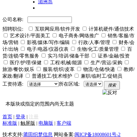
湄洲岛
公司名称:
招聘职位:
互联网应用/软件开发
计算机硬件/通信技术
艺术设计/平面美工
电子商务/网络推广
销售/客服/市
场/营销
影视/媒体/写作/编辑
行政/人事/管理
财务/会
计/出纳
电子/电器/仪器仪表
生物/化工/质量管理
百
货/连锁/零售服务
实习/培训/储备干部
证券/金融/投资
医疗/护理/保健
工程/机械/能源
生产/营运/采购
旅游/餐饮/娱乐
服装/纺织/皮革
物流/仓储/快递
教师/
家政/翻译
普通技工/技术维护
兼职/临时工/促销员
工资待遇:
所在区域:
搜索
本版块或指定的范围内尚无主题
首页
|
登录
|
注册
标准版
|
触屏版
|
电脑版
|
客户端
技术支持:
莆田织梦信息
网站备案:
闽ICP备18008601号-2