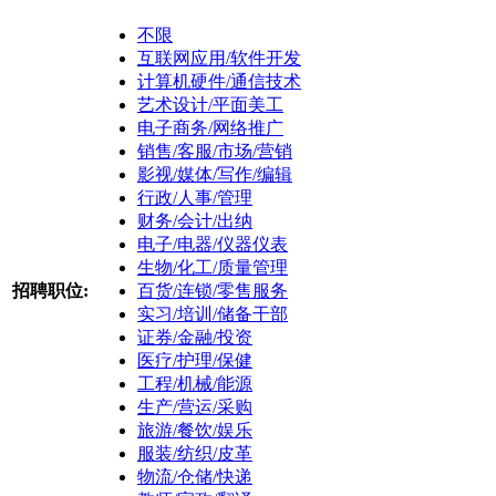
不限
互联网应用/软件开发
计算机硬件/通信技术
艺术设计/平面美工
电子商务/网络推广
销售/客服/市场/营销
影视/媒体/写作/编辑
行政/人事/管理
财务/会计/出纳
电子/电器/仪器仪表
生物/化工/质量管理
招聘职位:
百货/连锁/零售服务
实习/培训/储备干部
证券/金融/投资
医疗/护理/保健
工程/机械/能源
生产/营运/采购
旅游/餐饮/娱乐
服装/纺织/皮革
物流/仓储/快递