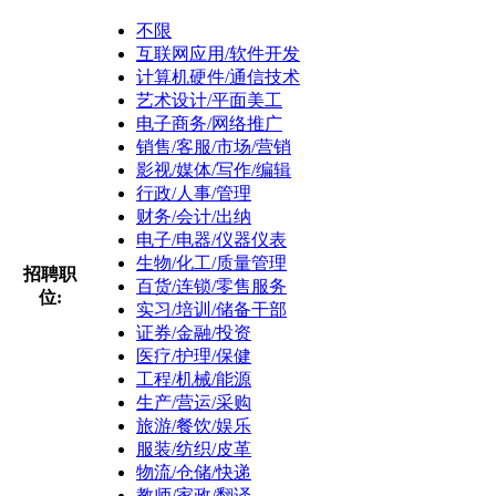
不限
互联网应用/软件开发
计算机硬件/通信技术
艺术设计/平面美工
电子商务/网络推广
销售/客服/市场/营销
影视/媒体/写作/编辑
行政/人事/管理
财务/会计/出纳
电子/电器/仪器仪表
生物/化工/质量管理
招聘职
百货/连锁/零售服务
位:
实习/培训/储备干部
证券/金融/投资
医疗/护理/保健
工程/机械/能源
生产/营运/采购
旅游/餐饮/娱乐
服装/纺织/皮革
物流/仓储/快递
教师/家政/翻译