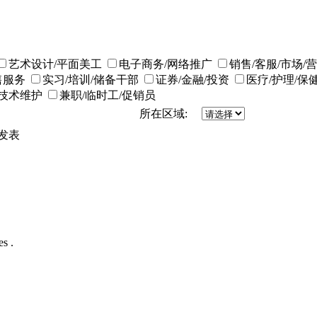
艺术设计/平面美工
电子商务/网络推广
销售/客服/市场/
售服务
实习/培训/储备干部
证券/金融/投资
医疗/护理/保
/技术维护
兼职/临时工/促销员
所在区域:
发表
s .