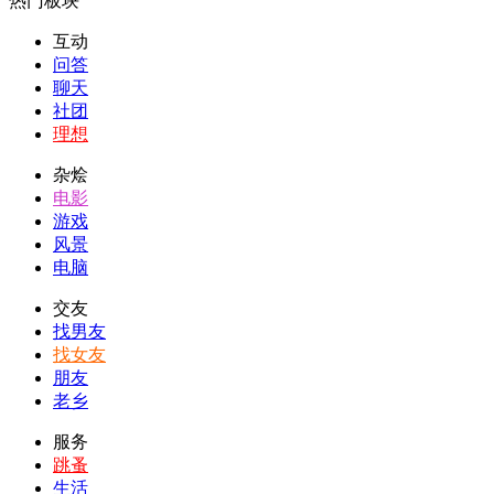
热门板块
互动
问答
聊天
社团
理想
杂烩
电影
游戏
风景
电脑
交友
找男友
找女友
朋友
老乡
服务
跳蚤
生活