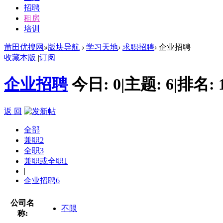
招聘
租房
培训
莆田优搜网
»
版块导航
›
学习天地
›
求职招聘
›
企业招聘
收藏本版
|
订阅
企业招聘
今日:
0
|
主题:
6
|
排名:
返 回
全部
兼职
2
全职
3
兼职或全职
1
|
企业招聘
6
公司名
不限
称: