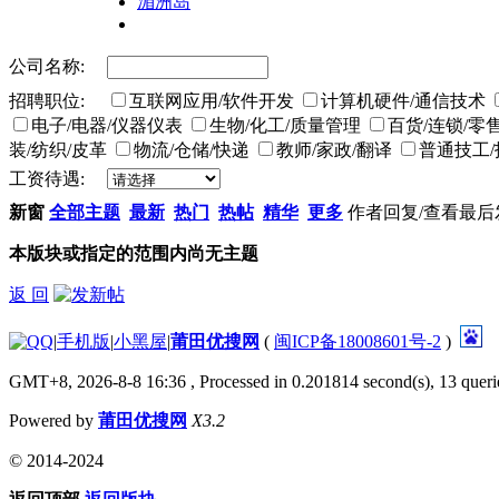
湄洲岛
公司名称:
招聘职位:
互联网应用/软件开发
计算机硬件/通信技术
电子/电器/仪器仪表
生物/化工/质量管理
百货/连锁/零
装/纺织/皮革
物流/仓储/快递
教师/家政/翻译
普通技工
工资待遇:
新窗
全部主题
最新
热门
热帖
精华
更多
作者
回复/查看
最后
本版块或指定的范围内尚无主题
返 回
|
手机版
|
小黑屋
|
莆田优搜网
(
闽ICP备18008601号-2
)
GMT+8, 2026-8-8 16:36
, Processed in 0.201814 second(s), 13 querie
Powered by
莆田优搜网
X3.2
© 2014-2024