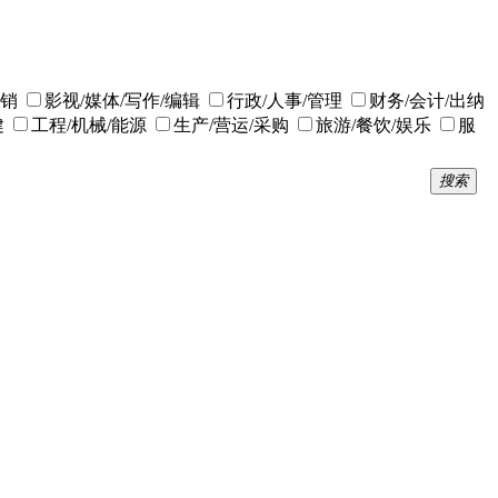
营销
影视/媒体/写作/编辑
行政/人事/管理
财务/会计/出纳
健
工程/机械/能源
生产/营运/采购
旅游/餐饮/娱乐
服
搜索