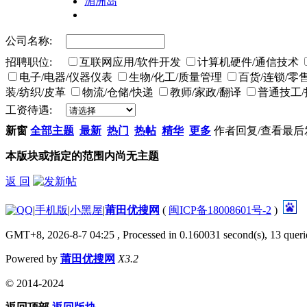
湄洲岛
公司名称:
招聘职位:
互联网应用/软件开发
计算机硬件/通信技术
电子/电器/仪器仪表
生物/化工/质量管理
百货/连锁/零
装/纺织/皮革
物流/仓储/快递
教师/家政/翻译
普通技工
工资待遇:
新窗
全部主题
最新
热门
热帖
精华
更多
作者
回复/查看
最后
本版块或指定的范围内尚无主题
返 回
|
手机版
|
小黑屋
|
莆田优搜网
(
闽ICP备18008601号-2
)
GMT+8, 2026-8-7 04:25
, Processed in 0.160031 second(s), 13 querie
Powered by
莆田优搜网
X3.2
© 2014-2024