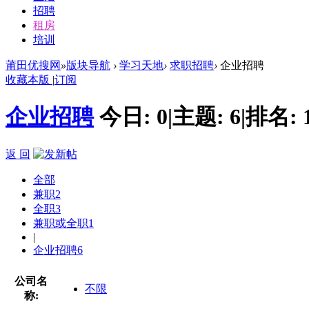
招聘
租房
培训
莆田优搜网
»
版块导航
›
学习天地
›
求职招聘
›
企业招聘
收藏本版
|
订阅
企业招聘
今日:
0
|
主题:
6
|
排名:
返 回
全部
兼职
2
全职
3
兼职或全职
1
|
企业招聘
6
公司名
不限
称: