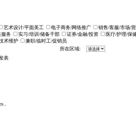
艺术设计/平面美工
电子商务/网络推广
销售/客服/市场/
售服务
实习/培训/储备干部
证券/金融/投资
医疗/护理/保
/技术维护
兼职/临时工/促销员
所在区域:
发表
s .