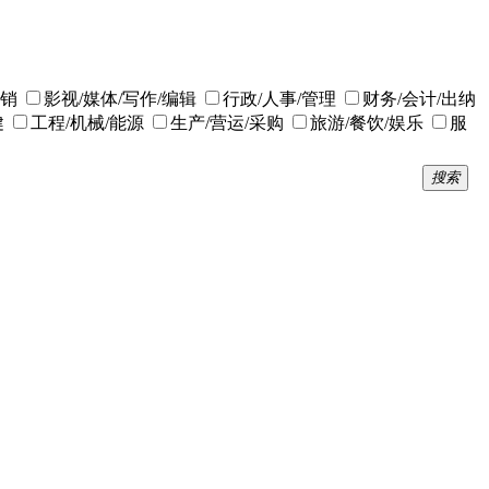
营销
影视/媒体/写作/编辑
行政/人事/管理
财务/会计/出纳
健
工程/机械/能源
生产/营运/采购
旅游/餐饮/娱乐
服
搜索