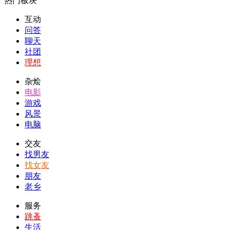
热门板块
互动
问答
聊天
社团
理想
杂烩
电影
游戏
风景
电脑
交友
找男友
找女友
朋友
老乡
服务
跳蚤
生活