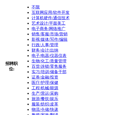
不限
互联网应用/软件开发
计算机硬件/通信技术
艺术设计/平面美工
电子商务/网络推广
销售/客服/市场/营销
影视/媒体/写作/编辑
行政/人事/管理
财务/会计/出纳
电子/电器/仪器仪表
生物/化工/质量管理
招聘职
百货/连锁/零售服务
位:
实习/培训/储备干部
证券/金融/投资
医疗/护理/保健
工程/机械/能源
生产/营运/采购
旅游/餐饮/娱乐
服装/纺织/皮革
物流/仓储/快递
教师/家政/翻译