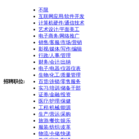
不限
互联网应用/软件开发
计算机硬件/通信技术
艺术设计/平面美工
电子商务/网络推广
销售/客服/市场/营销
影视/媒体/写作/编辑
行政/人事/管理
财务/会计/出纳
电子/电器/仪器仪表
生物/化工/质量管理
招聘职位:
百货/连锁/零售服务
实习/培训/储备干部
证券/金融/投资
医疗/护理/保健
工程/机械/能源
生产/营运/采购
旅游/餐饮/娱乐
服装/纺织/皮革
物流/仓储/快递