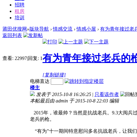
招聘
租房
培训
莆田优搜网
»
版块导航
›
情感交流
›
情感小屋
›
有为青年接过老
返回列表
有为青年接过老兵的
查看:
22997
|
回复:
1
[复制链接]
电梯直达
楼主
发表于 2015-10-8 16:26:25
|
只看该作者
本帖最后由 admin 于 2015-10-8 22:03 编辑
2015年，谁最帅？当然是抗战老兵。9.3大阅
老兵的枪。
“有为”十一期间特意慰问多名抗战老兵，让我