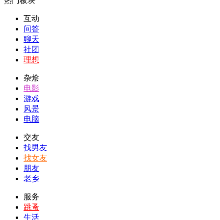
热门板块
互动
问答
聊天
社团
理想
杂烩
电影
游戏
风景
电脑
交友
找男友
找女友
朋友
老乡
服务
跳蚤
生活