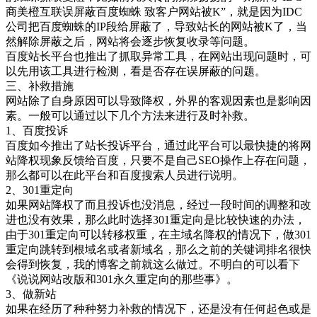
商美橙互联误屏蔽百度蜘蛛 致客户网站被K”，就是因为IDC
公司把百度蜘蛛的IP段给屏蔽了，导致站长的网站被K了，当
然解除屏蔽之后，网站将会逐步恢复收录等问题。
百度站长平台也推出了抓取异常工具，在网站出现问题时，可
以先用该工具进行检测，看是否存在误屏蔽的问题。
三、补救措施
网站除了自身原因可以导致降权，外界的客观因素也是影响因
素。一般可以通过以下几个方法来进行及时补救。
1、百度投诉
百度如今推出了站长投诉平台，通过此平台可以最快捷的将网
站降权现象反馈给百度，只要不是自己SEO操作上存在问题，
那么都可以在此平台和百度搜索人员进行说明。
2、301重定向
如果网站降权了而且投诉也没消息，经过一段时间的调整和改
进也没有效果，那么此时选择301重定向是比较快速的办法，
由于301重定向可以转移权重，在主域名降权的情况下，做301
重定向跳转到根域名或者新域名，那么之前的关键词排名很快
会得到恢复，我的博客之前就这么做过。不明白的可以看下
《说说网站改版和301永久重定向的那些事》。
3、做新站
如果在经历了种种努力补救的情况下，还是没有任何起色或是