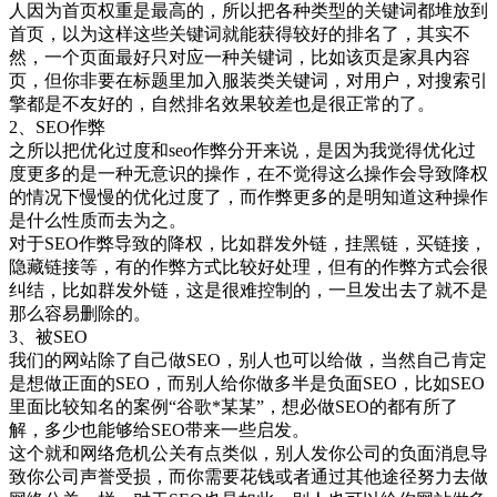
人因为首页权重是最高的，所以把各种类型的关键词都堆放到
首页，以为这样这些关键词就能获得较好的排名了，其实不
然，一个页面最好只对应一种关键词，比如该页是家具内容
页，但你非要在标题里加入服装类关键词，对用户，对搜索引
擎都是不友好的，自然排名效果较差也是很正常的了。
2、SEO作弊
之所以把优化过度和seo作弊分开来说，是因为我觉得优化过
度更多的是一种无意识的操作，在不觉得这么操作会导致降权
的情况下慢慢的优化过度了，而作弊更多的是明知道这种操作
是什么性质而去为之。
对于SEO作弊导致的降权，比如群发外链，挂黑链，买链接，
隐藏链接等，有的作弊方式比较好处理，但有的作弊方式会很
纠结，比如群发外链，这是很难控制的，一旦发出去了就不是
那么容易删除的。
3、被SEO
我们的网站除了自己做SEO，别人也可以给做，当然自己肯定
是想做正面的SEO，而别人给你做多半是负面SEO，比如SEO
里面比较知名的案例“谷歌*某某”，想必做SEO的都有所了
解，多少也能够给SEO带来一些启发。
这个就和网络危机公关有点类似，别人发你公司的负面消息导
致你公司声誉受损，而你需要花钱或者通过其他途径努力去做