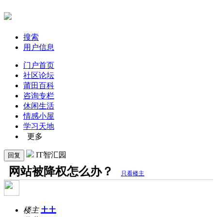
搜索
用户信息
门户首页
社区论坛
莆田百科
咨询专栏
休闲生活
情感小屋
学习天地
更多
IT智汇园
回复
网站被降权怎么办？
只看楼主
楼主
土土