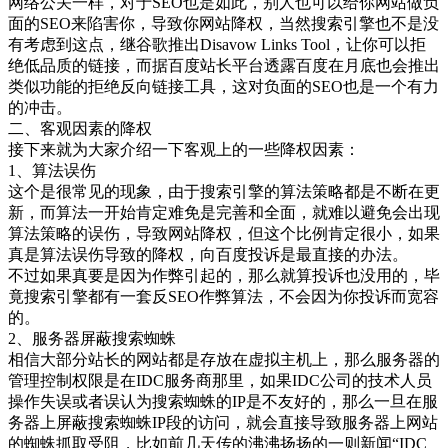
网络公关一样，对于SEO也是如此，别人也可以给你网站做负
面的SEO来陷害你，导致你网站降权，当然搜索引擎也不是没
有考虑到这点，继谷歌推出Disavow Links Tool，让你可以拒
绝低品质的链接，而据百度站长平台透露百度在月底也会推出
类似功能的拒绝反向链接工具，这对负面的SEO也是一个有力
的冲击。
二、客观因素的降权
接下来就为大家介绍一下客观上的一些降权因素：
1、算法误伤
这个是很常见的现象，由于搜索引擎的算法策略都是不断在更
新，而算法一开始肯定难免是完善和全面，就难以避免会出现
算法策略的误伤，导致网站降权，但这个比例肯定很小，如果
真是算法误伤导致的降权，向百度投诉是最直接的办法。
不过如果真要是因为作弊引起的，那么就算投诉也没用的，毕
竟搜索引擎都有一套反SEO作弊算法，不会因为你投诉而宽容
的。
2、服务器屏蔽搜索蜘蛛
相信大部分站长的网站都是存放在虚拟主机上，那么服务器的
管理控制权限是在IDC服务商那里，如果IDC公司的技术人员
操作失误或者误认为搜索蜘蛛的IP是不友好的，那么一旦在服
务器上屏蔽搜索蜘蛛IP段的访问，就会直接导致服务器上网站
的蜘蛛抓取受阻，比如前几天传的沸沸扬扬的一则新闻“IDC