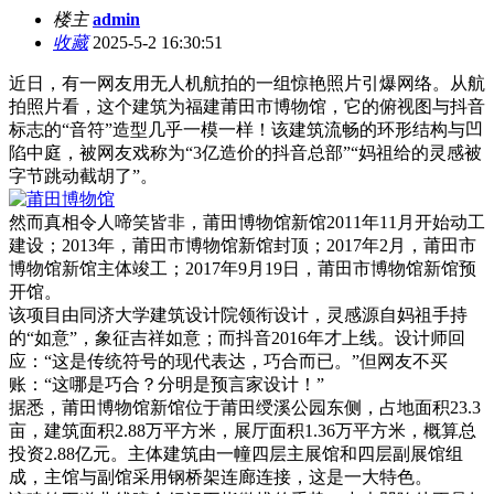
楼主
admin
收藏
2025-5-2 16:30:51
近日，有一网友用无人机航拍的一组惊艳照片引爆网络。从航
拍照片看，这个建筑为福建莆田市博物馆，它的俯视图与抖音
标志的“音符”造型几乎一模一样！该建筑流畅的环形结构与凹
陷中庭，被网友戏称为“3亿造价的抖音总部”“妈祖给的灵感被
字节跳动截胡了”。
然而真相令人啼笑皆非，莆田博物馆新馆2011年11月开始动工
建设；2013年，莆田市博物馆新馆封顶；2017年2月，莆田市
博物馆新馆主体竣工；2017年9月19日，莆田市博物馆新馆预
开馆。
该项目由同济大学建筑设计院领衔设计，灵感源自妈祖手持
的“如意”，象征吉祥如意；而抖音2016年才上线。设计师回
应：“这是传统符号的现代表达，巧合而已。”但网友不买
账：“这哪是巧合？分明是预言家设计！”
据悉，莆田博物馆新馆位于莆田绶溪公园东侧，占地面积23.3
亩，建筑面积2.88万平方米，展厅面积1.36万平方米，概算总
投资2.88亿元。主体建筑由一幢四层主展馆和四层副展馆组
成，主馆与副馆采用钢桥架连廊连接，这是一大特色。