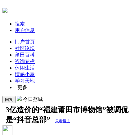
搜索
用户信息
门户首页
社区论坛
莆田百科
咨询专栏
休闲生活
情感小屋
学习天地
更多
今日荔城
回复
3亿造价的“福建莆田市博物馆”被调侃
是“抖音总部”
只看楼主