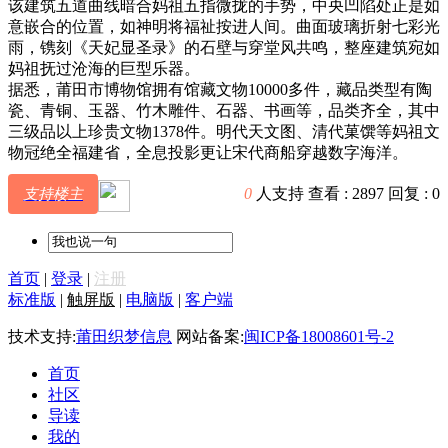
该建筑五道曲线暗合妈祖五指微拢的手势，中央凹陷处正是如
意嵌合的位置，如神明将福祉按进人间。曲面玻璃折射七彩光
雨，镌刻《天妃显圣录》的石壁与穿堂风共鸣，整座建筑宛如
妈祖抚过沧海的巨型乐器。
据悉，莆田市博物馆拥有馆藏文物10000多件，藏品类型有陶
瓷、青铜、玉器、竹木雕件、石器、书画等，品类齐全，其中
三级品以上珍贵文物1378件。明代天文图、清代菓馔等妈祖文
物冠绝全福建省，全息投影更让宋代商船穿越数字海洋。
0
人支持
查看 :
2897
回复 :
0
支持楼主
首页
|
登录
|
注册
标准版
|
触屏版
|
电脑版
|
客户端
技术支持:
莆田织梦信息
网站备案:
闽ICP备18008601号-2
首页
社区
导读
我的