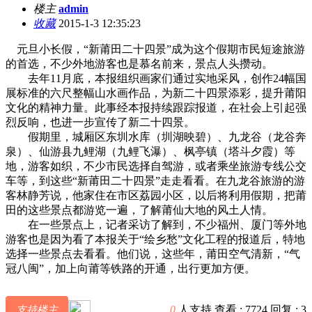
楼主
admin
收藏
2015-1-3 12:35:23
元旦小长假，“新莆田二十四景”成为这个假期市民短途旅游
的首选，不少外地游客也是慕名前来，景点人头攒动。
去年11月底，本报组织画家们通过实地采风，创作24幅国
展标准的六尺整幅山水画作品，为新二十四景添彩，提升莆阳
文化的精神力量。此事经本报持续跟踪报道，在社会上引起强
烈反响，也进一步宣传了新二十四景。
假期里，城厢区东圳水库（圳湖映碧）、九龙谷（龙谷奔
泉）、仙游县九鲤湖（九鲤飞瀑）、枫亭镇（塔斗夕霞）等
地，游客如织，不少市民选择自驾游，或者乘坐旅游专线公交
车等，到这些“新莆田二十四景”走走看看。在九龙谷旅游的游
客林静芳说，他家住在市区荔园小区，以后将利用假期，把莆
田的这些景点都游览一遍，了解莆仙大地的风土人情。
在一些景点上，记者采访了解到，不少福州、厦门等外地
游客也是因为看了本报关于“绘乡愁”文化工程的报道后，特地
选择一些景点去看看。他们说，这些年，莆田空气清新，“气
冠八闽”，加上向莆等铁路的开通，出行更加方便。
0
人支持
查看 :
7724
回复 :
3
支持楼主