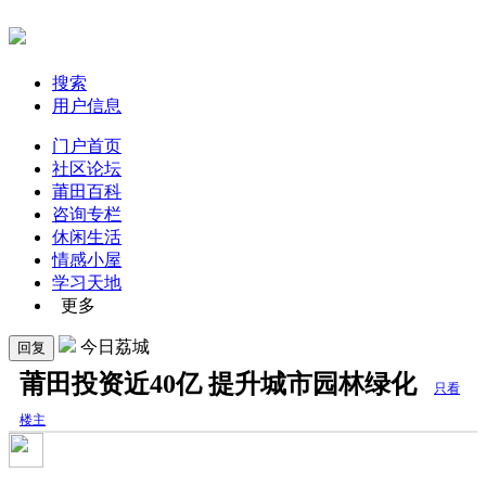
搜索
用户信息
门户首页
社区论坛
莆田百科
咨询专栏
休闲生活
情感小屋
学习天地
更多
今日荔城
回复
莆田投资近40亿 提升城市园林绿化
只看
楼主