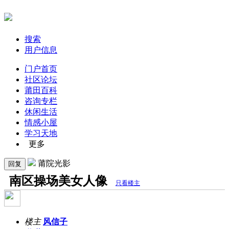
搜索
用户信息
门户首页
社区论坛
莆田百科
咨询专栏
休闲生活
情感小屋
学习天地
更多
莆院光影
回复
南区操场美女人像
只看楼主
楼主
风信子