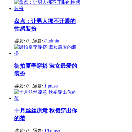
盘点：让男人挪不开眼的
性感装扮
喜欢: 0 回复:
8
admin
街拍夏季穿搭 淑女最爱的
装扮
喜欢: 0 回复:
1
ptuso
十月丝丝凉意 秋裙穿出你
的范
喜欢: 0 回复:
10
ptuso