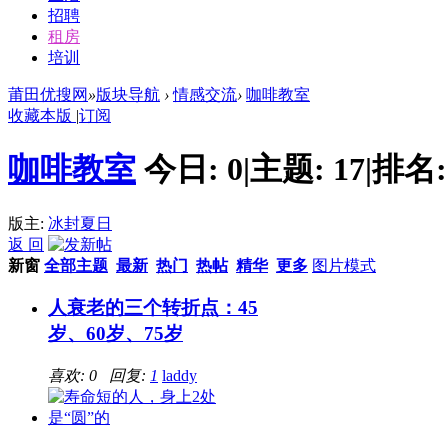
招聘
租房
培训
莆田优搜网
»
版块导航
›
情感交流
›
咖啡教室
收藏本版
|
订阅
咖啡教室
今日:
0
|
主题:
17
|
排名
版主:
冰封夏日
返 回
新窗
全部主题
最新
热门
热帖
精华
更多
图片模式
人衰老的三个转折点：45
岁、60岁、75岁
喜欢: 0 回复:
1
laddy