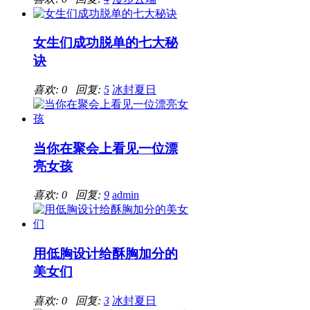
女生们成功脱单的七大秘
诀
喜欢: 0 回复:
5
冰封夏日
当你在聚会上看见一位漂
亮女孩
喜欢: 0 回复:
9
admin
用低胸设计给酥胸加分的
美女们
喜欢: 0 回复:
3
冰封夏日