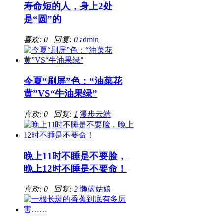
寿命短的人，身上2处
是“圆”的
喜欢: 0 回复:
0
admin
今夏“刷屏”色：“油菜花
黄”VS“牛油果绿”
喜欢: 0 回复:
1
漫步云端
晚上11时不睡是不要脸，
晚上12时不睡是不要命！
喜欢: 0 回复:
2
懒蓝姑娘